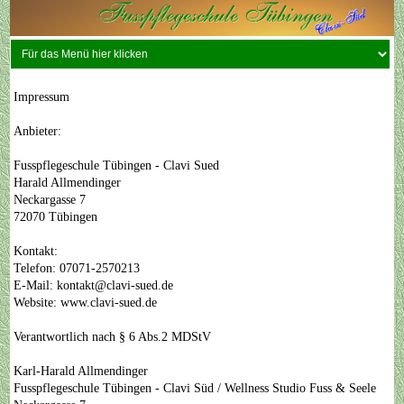
Impressum
Anbieter:
Fusspflegeschule Tübingen - Clavi Sued
Harald Allmendinger
Neckargasse 7
72070 Tübingen
Kontakt:
Telefon: 07071-2570213
E-Mail: kontakt@clavi-sued.de
Website: www.clavi-sued.de
Verantwortlich nach § 6 Abs.2 MDStV
Karl-Harald Allmendinger
Fusspflegeschule Tübingen - Clavi Süd / Wellness Studio Fuss & Seele